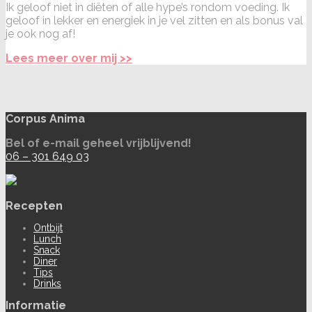
Ik geloof niet in diëten of alle hype’s rondom voeding. Ik
geloof in lekker en energiek in je vel zitten en als bonus val
je ook nog af!
Lees meer over mij >>
Corpus Anima
Bel of e-mail geheel vrijblijvend!
06 – 301 649 03
Recepten
Ontbijt
Lunch
Snack
Diner
Tips
Drinks
Informatie