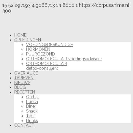
15
52.297193
4.9066713
1
1
8000
1
https://corpusanima.nl
300
HOME
OPLEIDINGEN
VOEDINGSDESKUNDIGE
HORMONEN
PUURGEZOND
ORTHOMOLECULAIR voedingsadviseur
ORTHOMOLECULAIR
detox-consulent
OVER ALICE
TARIEVEN
NIEUWS
BLOG
RECEPTEN
Ontbijt
Lunch
Diner
Snack
Tips
Drinks
CONTACT